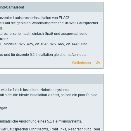
und-Camäleon!
zenter Lautsprecherinstallation von ELAC!
ls auf die genialen Wandlautsprecher / On-Wall Lautsprecher
n!
sprecherserie macht einfach Spaß und ausgewachsene
rrenz.
ELAC Modelle: WS1425, WS1645, WS1665, WS1445, und
u und für dezente 5.1 Installation gleichermaßen ideal.
Weiterlesen ...
 wieder falsch installierte Heimkinosysteme.
nicht die ideale Installation zulässt, sollten ein paar Punkte
ngen.
ndsätzliche Anordnung eines 5.1 Heimkinosystems.
 vier Lautsprecher Front rechts, Front links, Rear recht und Rear