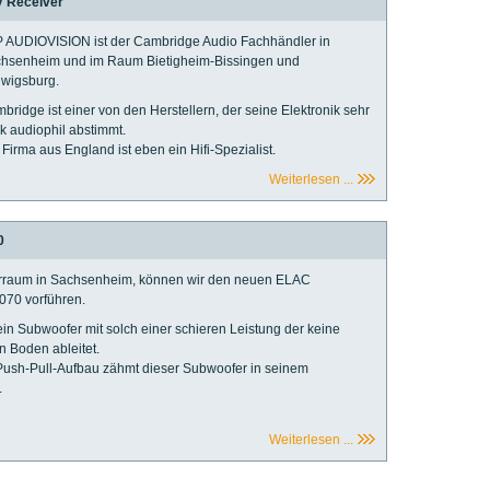
V Receiver
 AUDIOVISION ist der Cambridge Audio Fachhändler in
hsenheim und im Raum Bietigheim-Bissingen und
wigsburg.
bridge ist einer von den Herstellern, der seine Elektronik sehr
rk audiophil abstimmt.
 Firma aus England ist eben ein Hifi-Spezialist.
Weiterlesen ...
0
hrraum in Sachsenheim, können wir den neuen ELAC
70 vorführen.
ein Subwoofer mit solch einer schieren Leistung der keine
n Boden ableitet.
Push-Pull-Aufbau zähmt dieser Subwoofer in seinem
.
Weiterlesen ...