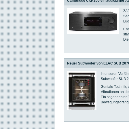
Cambridge CXR200 ein audiophiler A
ZAP
Sac
Lud
Cam
sta
Die
Neuer Subwoofer von ELAC SUB 207
In unseren Vorfü
Subwoofer SUB 20
Geniale Technik, 
Vibrationen an de
Ein sogenannter 
Bewegungsdrang