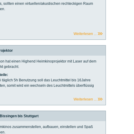
ks, sollten einen virtuellen/akustischen rechteckigen Raum
den.
Weiterlesen ...
ojektor
on hat einen Highend Heimkinoprojektor mit Laser auf dem
kt gebracht.
teile:
ei täglich 5h Benutzung soll das Leuchtmittel bis 16Jahre
ten, somit wird ein wechseln des Leuchtmittels überflüssig
Weiterlesen ...
Bissingen bis Stuttgart
mkinos zusammenstellen, aufbauen, einstellen und Spaß
en.