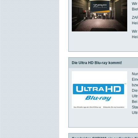
Wir
Bie
ZAP
Hei
Wir
Hei
Die Ultra HD Blu-ray kommt!
Nun
Ein
bzw
Die
Ult
Bei
Sta
Ult