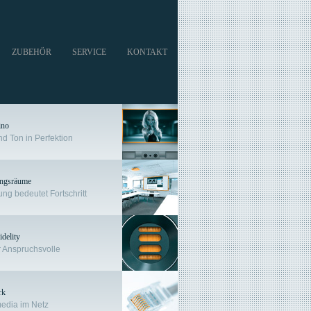
ZUBEHÖR
SERVICE
KONTAKT
ino
nd Ton in Perfektion
ngs­räume
ng bedeutet Fortschritt
delity
ür Anspruchsvolle
rk
media im Netz