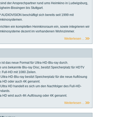
 sind der Ansprechpartner rund ums Heimkino in Ludwigsburg,
tigheim-Bissingen bis Stuttgart.
 AUDIOVISION beschäftigt sich bereits seit 1999 mit
mkinosystemen.
 richten ein kompletten Heimkinoraum ein, sowie integrieren wir
mkinosysteme dezent im vorhandenen Wohnzimmer.
Weiterlesen ...
 ist das neue Format für Ultra-HD-Blu-ray durch.
e uns bekannte Blu-ray Disc, besitzt Speicherplatz für HDTV
. Full-HD mit 1080 Zeilen.
 Ultra-HD-Blu-ray besitzt Speicherplatz für die neue Auflösung
ra HD oder auch 4K genannt.
 Ultra HD handelt es sich um den Nachfolger des
Full-HD
-
ndards.
ra HD wird auch 4K-Auflösung oder 4K genannt.
Weiterlesen ...