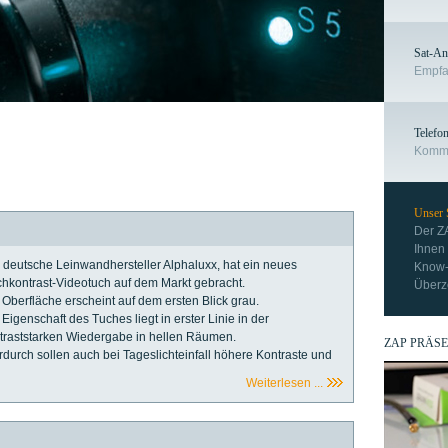
Sat-An
Empfa
Telefon
Kommun
Unser
Der Z
Ihnen 
 deutsche Leinwandhersteller Alphaluxx, hat ein neues
Know-
hkontrast-Videotuch auf dem Markt gebracht.
Überze
 Oberfläche erscheint auf dem ersten Blick grau.
 Eigenschaft des Tuches liegt in erster Linie in der
traststarken Wiedergabe in hellen Räumen.
ZAP PRÄSE
rdurch sollen auch bei Tageslichteinfall höhere Kontraste und
Weiterlesen ...