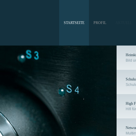
STARTSEITE
PROFIL
AKTUELL
Heimk
Bild u
Schulu
Schulu
High Fi
Hifi f
Netwo
Multi