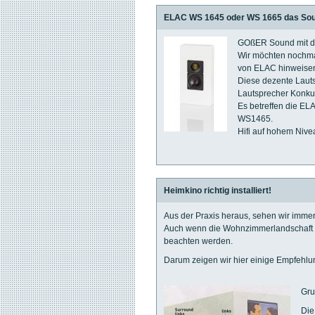
ELAC WS 1645 oder WS 1665 das So
GOßER Sound mit de
Wir möchten nochma
von ELAC hinweise
Diese dezente Laut
Lautsprecher Konku
Es betreffen die 
WS1465.
Hifi auf hohem Nivea
Heimkino richtig installiert!
Aus der Praxis heraus, sehen wir immer
Auch wenn die Wohnzimmerlandschaft oft 
beachten werden.
Darum zeigen wir hier einige Empfehlu
Gru
Die