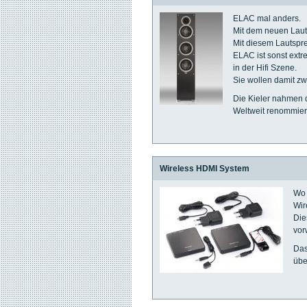
ELAC mal anders.
Mit dem neuen Laut
Mit diesem Lautspr
ELAC ist sonst extre
in der Hifi Szene.
Sie wollen damit zw
Die Kieler nahmen 
Weltweit renommier
Wireless HDMI System
Wo 
Wir
Die
vor
Das
übe