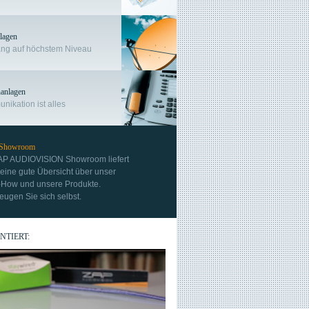
lagen
ng auf höchstem Niveau
­anlagen
ikation ist alles
 Showroom
AP AUDIOVISION Showroom liefert
eine gute Übersicht über unser
How und unsere Produkte.
ugen Sie sich selbst.
NTIERT: