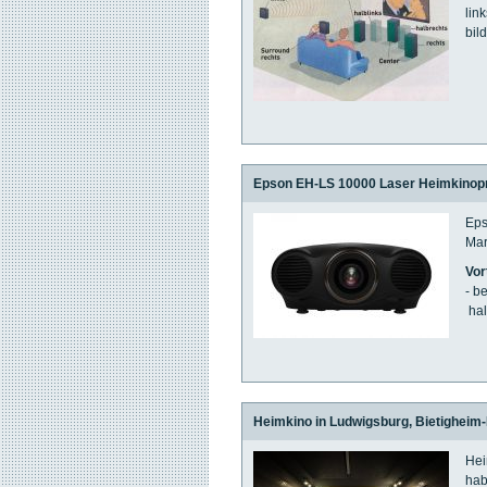
lin
bil
Epson EH-LS 10000 Laser Heimkinopr
Eps
Mar
Vor
- b
hal
Heimkino in Ludwigsburg, Bietigheim-
Hei
hab