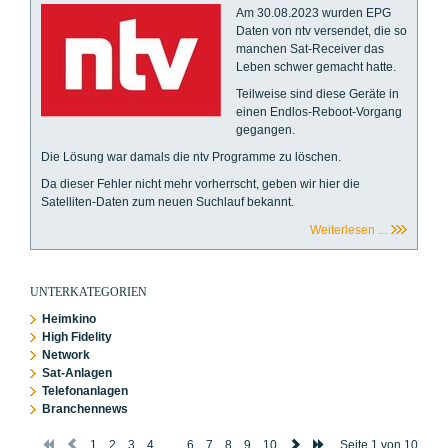
Am 30.08.2023 wurden EPG
Daten von ntv versendet, die so
manchen Sat-Receiver das
Leben schwer gemacht hatte.
Teilweise sind diese Geräte in
einen Endlos-Reboot-Vorgang
gegangen.
Die Lösung war damals die ntv Programme zu löschen.
Da dieser Fehler nicht mehr vorherrscht, geben wir hier die
Satelliten-Daten zum neuen Suchlauf bekannt.
Weiterlesen ...
UNTERKATEGORIEN
Heimkino
High Fidelity
Network
Sat-Anlagen
Telefonanlagen
Branchennews
1
2
3
4
...
6
7
8
9
10
Seite 1 von 10