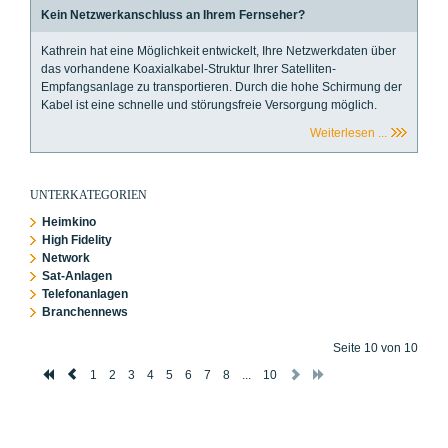
Kein Netzwerkanschluss an Ihrem Fernseher?
Kathrein hat eine Möglichkeit entwickelt, Ihre Netzwerkdaten über
das vorhandene
Koaxialkabel-Struktur Ihrer Satelliten-
Empfangsanlage zu transportieren. Durch die hohe Schirmung der
Kabel ist eine schnelle und störungsfreie Versorgung möglich.
Weiterlesen ...
UNTERKATEGORIEN
Heimkino
High Fidelity
Network
Sat-Anlagen
Telefonanlagen
Branchennews
Seite 10 von 10
1
2
3
4
5
6
7
8
...
10