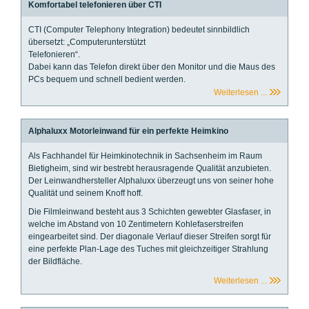
Komfortabel telefonieren über CTI
CTI (Computer Telephony Integration) bedeutet sinnbildlich
übersetzt: „Computerunterstützt
Telefonieren“.
Dabei kann das Telefon direkt über den Monitor und die Maus des
PCs bequem und schnell bedient werden.
Weiterlesen ...
Alphaluxx Motorleinwand für ein perfekte Heimkino
Als Fachhandel für Heimkinotechnik in Sachsenheim im Raum
Bietigheim, sind wir bestrebt herausragende Qualität anzubieten.
Der Leinwandhersteller Alphaluxx überzeugt uns von seiner hohe
Qualität und seinem Knoff hoff.
Die Filmleinwand besteht aus 3 Schichten gewebter Glasfaser, in
welche im Abstand von 10 Zentimetern Kohlefaserstreifen
eingearbeitet sind. Der diagonale Verlauf dieser Streifen sorgt für
eine perfekte Plan-Lage des Tuches mit gleichzeitiger Strahlung
der Bildfläche.
Weiterlesen ...