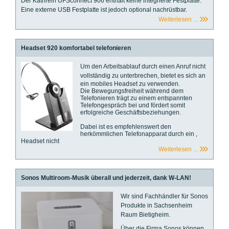
Der Kathrein UFSconnect 906 enthält keine integrierte Festplatte.
Eine externe USB Festplatte ist jedoch optional nachrüstbar.
Weiterlesen ...
Headset 920 komfortabel telefonieren
Um den Arbeitsablauf durch einen Anruf nicht
vollständig zu unterbrechen, bietet es sich an
ein mobiles Headset zu verwenden.
Die Bewegungsfreiheit während dem
Telefonieren trägt zu einem entspannten
Telefongespräch bei und fördert somit
erfolgreiche Geschäftsbeziehungen.
Dabei ist es empfehlenswert den
herkömmlichen Telefonapparat durch ein ‚
Headset nicht
Weiterlesen ...
Sonos Multiroom-Musik überall und jederzeit, dank W-LAN!
Wir sind Fachhändler für Sonos
Produkte in Sachsenheim
Raum Bietigheim.
Über die Firma Sonos können