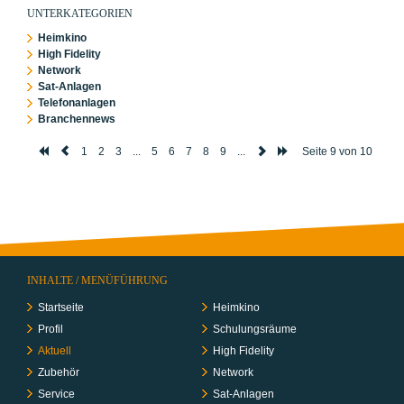
UNTERKATEGORIEN
Heimkino
High Fidelity
Network
Sat-Anlagen
Telefonanlagen
Branchennews
1
2
3
...
5
6
7
8
9
...
Seite 9 von 10
INHALTE / MENÜFÜHRUNG
Startseite
Heimkino
Profil
Schulungs­räume
Aktuell
High Fidelity
Zubehör
Network
Service
Sat-Anlagen