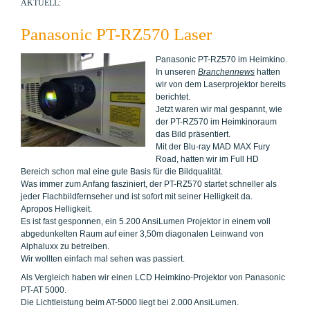
AKTUELL:
Panasonic PT-RZ570 Laser
Panasonic PT-RZ570 im Heimkino.
In unseren
Branchennews
hatten
wir von dem Laserprojektor bereits
berichtet.
Jetzt waren wir mal gespannt, wie
der PT-RZ570 im Heimkinoraum
das Bild präsentiert.
Mit der Blu-ray MAD MAX Fury
Road, hatten wir im Full HD
Bereich schon mal eine gute Basis für die Bildqualität.
Was immer zum Anfang fasziniert, der PT-RZ570 startet schneller als
jeder Flachbildfernseher und ist sofort mit seiner Helligkeit da.
Apropos Helligkeit.
Es ist fast gesponnen, ein 5.200 AnsiLumen Projektor in einem voll
abgedunkelten Raum auf einer 3,50m diagonalen Leinwand von
Alphaluxx zu betreiben.
Wir wollten einfach mal sehen was passiert.
Als Vergleich haben wir einen LCD Heimkino-Projektor von Panasonic
PT-AT 5000.
Die Lichtleistung beim AT-5000 liegt bei 2.000 AnsiLumen.