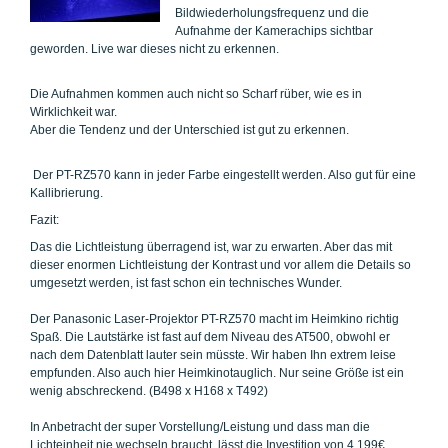
Bildwiederholungsfrequenz und die
Aufnahme der Kamerachips sichtbar
geworden. Live war dieses nicht zu erkennen.
Die Aufnahmen kommen auch nicht so Scharf rüber, wie es in
Wirklichkeit war.
Aber die Tendenz und der Unterschied ist gut zu erkennen.
Der PT-RZ570 kann in jeder Farbe eingestellt werden. Also gut für eine
Kallibrierung.
Fazit:
Das die Lichtleistung überragend ist, war zu erwarten. Aber das mit
dieser enormen Lichtleistung der Kontrast und vor allem die Details so
umgesetzt werden, ist fast schon ein technisches Wunder.
Der Panasonic Laser-Projektor PT-RZ570 macht im Heimkino richtig
Spaß. Die Lautstärke ist fast auf dem Niveau des AT500, obwohl er
nach dem Datenblatt lauter sein müsste. Wir haben Ihn extrem leise
empfunden. Also auch hier Heimkinotauglich. Nur seine Größe ist ein
wenig abschreckend. (B498 x H168 x T492)
In Anbetracht der super Vorstellung/Leistung und dass man die
Lichteinheit nie wechseln braucht, lässt die Investition von 4.199€