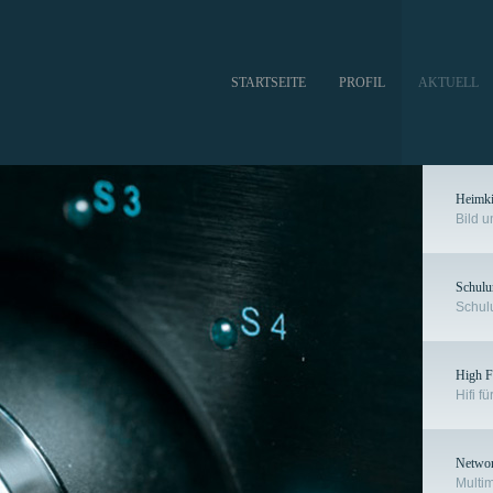
STARTSEITE
PROFIL
AKTUELL
Heimk
Bild u
Schulu
Schulu
High Fi
Hifi f
Netwo
Multi