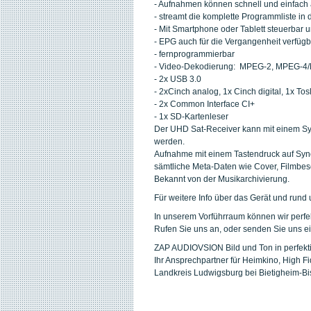
- Aufnahmen können schnell und einfach
- streamt die komplette Programmliste i
- Mit Smartphone oder Tablett steuerbar
- EPG auch für die Vergangenheit verfügb
- fernprogrammierbar
- Video-Dekodierung: MPEG-2, MPEG-4/
- 2x USB 3.0
- 2xCinch analog, 1x Cinch digital, 1x Tosl
- 2x Common Interface CI+
- 1x SD-Kartenleser
Der UHD Sat-Receiver kann mit einem S
werden.
Aufnahme mit einem Tastendruck auf Syn
sämtliche Meta-Daten wie Cover, Filmbes
Bekannt von der Musikarchivierung.
Für weitere Info über das Gerät und run
In unserem Vorführraum können wir perfe
Rufen Sie uns an, oder senden Sie uns ei
ZAP AUDIOVSION Bild und Ton in perfekt
Ihr Ansprechpartner für Heimkino, High Fi
Landkreis Ludwigsburg bei Bietigheim-Bi