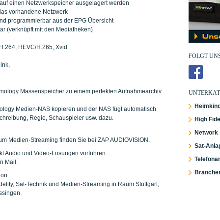
 auf einen Netzwerkspeicher ausgelagert werden
n das vorhandene Netzwerk
 und programmierbar aus der EPG Übersicht
ar (verknüpft mit den Mediatheken)
H.264, HEVC/H.265, Xvid
FOLGT UNS
ink,
ynology Massenspeicher zu einem perfekten Aufnahmearchiv
UNTERKAT
Heimkin
ology Medien-NAS kopieren und der NAS fügt automatisch
chreibung, Regie, Schauspieler usw. dazu.
High Fide
Network
d um Medien-Streaming finden Sie bei ZAP AUDIOVISION.
Sat-Anla
kt Audio und Video-Lösungen vorführen.
Telefona
n Mail.
Branche
ion.
delity, Sat-Technik und Medien-Streaming in Raum Stuttgart,
ssingen.