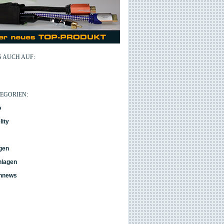
 AUCH AUF:
EGORIEN:
o
lity
gen
nlagen
nnews