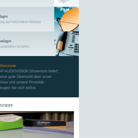
lagen
ng auf höchstem Niveau
­anlagen
ikation ist alles
 Showroom
AP AUDIOVISION Showroom liefert
eine gute Übersicht über unser
How und unsere Produkte.
ugen Sie sich selbst.
NTIERT: