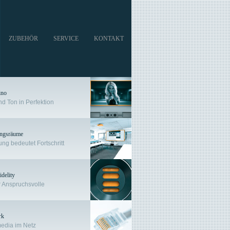
ZUBEHÖR
SERVICE
KONTAKT
ino
nd Ton in Perfektion
ngs­räume
ng bedeutet Fortschritt
delity
ür Anspruchsvolle
rk
media im Netz