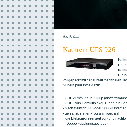
AKTUELL:
Kathrein UFS 926
Kathr
Das G
Kathr
Die n
vollgepackt mit der zurzeit machbaren Te
Nur ein paar Infos dazu:
- UHD Auflösung in 2160p (abwärtskompa
- UHD-Twin-Demultiplexer-Tuner (ein Sen
- Nach Wunsch 1TB oder 500GB interner
- genial schneller Programmwechsel
die Elekronik reserviert vor- und nach
Doppelkupplungsgetriebe)